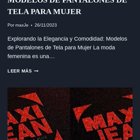
TELA PARA MUJER
Por
maxJe
26/11/2023
Explorando la Elegancia y Comodidad: Modelos
de Pantalones de Tela para Mujer La moda
femenina es una…
MODELOS
LEER MÁS
DE
PANTALONES
DE
TELA
PARA
MUJER