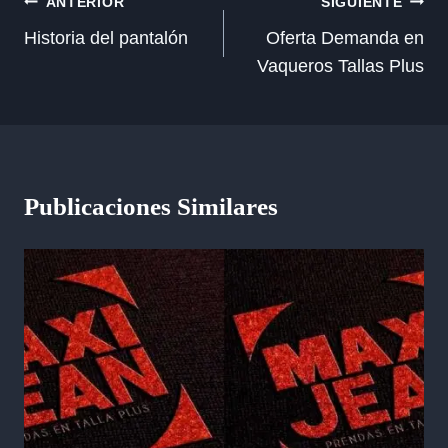
Navegación
ANTERIOR
SIGUIENTE
de
Historia del pantalón
Oferta Demanda en
Vaqueros Tallas Plus
entradas
Publicaciones Similares