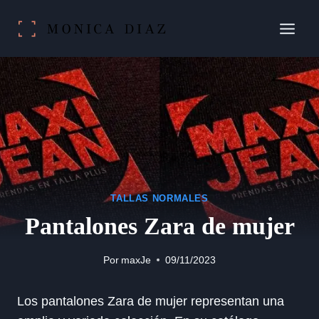
Saltar
al
contenido
TALLAS NORMALES
Pantalones Zara de mujer
Por
maxJe
09/11/2023
Los pantalones Zara de mujer representan una